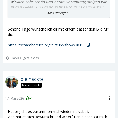
wirklich sehr schön und heute Nachmittag steigen wir
in den Flieger und dann geht's von Paris nach Algier
🤗.
Alles anzeigen
Ich wünsche euch allen eine wunderschöne Woche
😘.
Schöne Tage wünsche ich dir mit einem passenden Bild für
dich
Ela
https://schambereich.org/picture/show/30195
Ela5000 gefällt das.
die.nackte
Nacktfrosch
17. Mai 2026
+1
Heute geht es zusammen mal wieder ins vabali.
Zoé hat es sich gewünscht und wir erfüllen diesen Wunsch