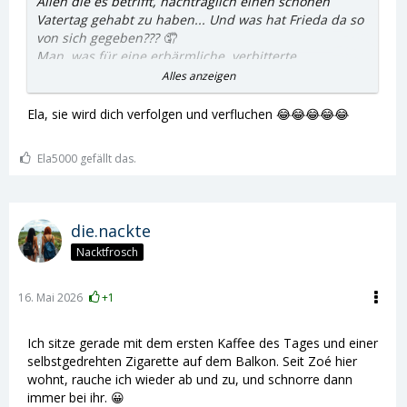
Allen die es betrifft, nachträglich einen schönen
Vatertag gehabt zu haben... Und was hat Frieda da so
von sich gegeben??? 🤦
Man, was für eine erbärmliche, verbitterte
Schabracke...🤦
Alles anzeigen
Ja, Frieda, erzähl uns mehr davon, was das größte
Verbrechen der Menschheit ist... das irgendwelche
Ela, sie wird dich verfolgen und verfluchen 😂😂😂😂😂
Männer mal einen Tag im Jahr ein Bier trinken dürfen,
ohne das du sofort „toxische Maskulinität!!!“
Ela5000 gefällt das.
kreischst???🤦
„Männlich gelesener Erzeuger“... holy fuck, die Frau
hat sich so tief in ihr Gender-Studies-Loch gefickt, das
sie nicht mal mehr „Vater“ sagen kann, ohne dabei
die.nackte
einen moralischen Orgasmus der Selbstgerechtigkeit
Nacktfrosch
zu bekommen!! 🤦
Das arme, arme Patriarchat, das letzte Aufbäumen
der toxischen Maskulinität: das jemand seinem Papa
16. Mai 2026
+1
„Alles Gute“ schreibt... Merkt die eigentlich noch
irgendwas??🤦
Ich sitze gerade mit dem ersten Kaffee des Tages und einer
Die Welt brennt, Kinder werden per TikTok
selbstgedrehten Zigarette auf dem Balkon. Seit Zoé hier
indoktriniert, die Geburtenraten kollabieren... und
wohnt, rauche ich wieder ab und zu, und schnorre dann
diese intellektuelle Fehlzündung regt sich über
immer bei ihr. 😀
Vatertag auf??