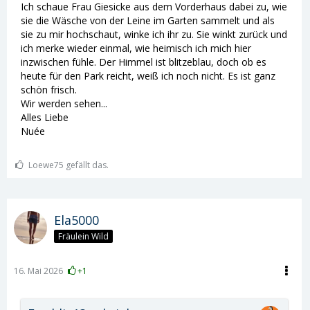
Ich schaue Frau Giesicke aus dem Vorderhaus dabei zu, wie
Was ist nur aus der Welt geworden? Wir haben eine
sie die Wäsche von der Leine im Garten sammelt und als
ganze Generation von Frauen herangezüchtet, die so
sie zu mir hochschaut, winke ich ihr zu. Sie winkt zurück und
verroht und hasserfüllt sind, dass sie den eigenen
ich merke wieder einmal, wie heimisch ich mich hier
Vater am liebsten per Pronomen und Triggerwarnung
inzwischen fühle. Der Himmel ist blitzeblau, doch ob es
entsorgen würden.
heute für den Park reicht, weiß ich noch nicht. Es ist ganz
Und dann wundern sich die gleichen Leute, warum
schön frisch.
immer mehr Männer einfach nur noch „lol, okay“
Wir werden sehen...
sagen und sich abwenden??
Alles Liebe
Diese Dinkel Dörte macht mich echt wütend und ich
Nuée
schäme mich manchmal dafür, eine Frau zu sein...😡
Ich könnte im Strahl ko....🤮
Loewe75 gefällt das.
Ela5000
Fräulein Wild
16. Mai 2026
+1