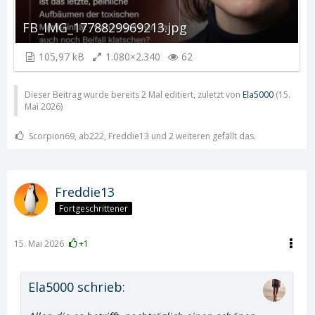
FB_IMG_1778829969213.jpg
105,97 kB
1.080×2.340
62
Dieser Beitrag wurde bereits 2 Mal editiert, zuletzt von
Ela5000
(
15.
Mai 2026
)
Scorpion69, ab222, Freddie13 und 2 weiteren gefällt das.
Freddie13
Fortgeschrittener
15. Mai 2026
+1
Ela5000 schrieb: