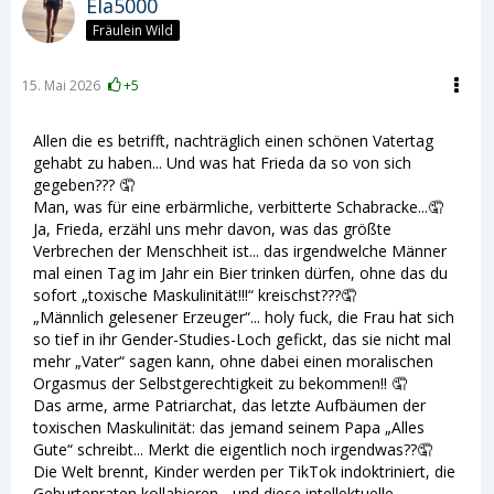
Ela5000
Fräulein Wild
15. Mai 2026
+5
Allen die es betrifft, nachträglich einen schönen Vatertag
gehabt zu haben... Und was hat Frieda da so von sich
gegeben??? 🤦
Man, was für eine erbärmliche, verbitterte Schabracke...🤦
Ja, Frieda, erzähl uns mehr davon, was das größte
Verbrechen der Menschheit ist... das irgendwelche Männer
mal einen Tag im Jahr ein Bier trinken dürfen, ohne das du
sofort „toxische Maskulinität!!!“ kreischst???🤦
„Männlich gelesener Erzeuger“... holy fuck, die Frau hat sich
so tief in ihr Gender-Studies-Loch gefickt, das sie nicht mal
mehr „Vater“ sagen kann, ohne dabei einen moralischen
Orgasmus der Selbstgerechtigkeit zu bekommen!! 🤦
Das arme, arme Patriarchat, das letzte Aufbäumen der
toxischen Maskulinität: das jemand seinem Papa „Alles
Gute“ schreibt... Merkt die eigentlich noch irgendwas??🤦
Die Welt brennt, Kinder werden per TikTok indoktriniert, die
Geburtenraten kollabieren... und diese intellektuelle