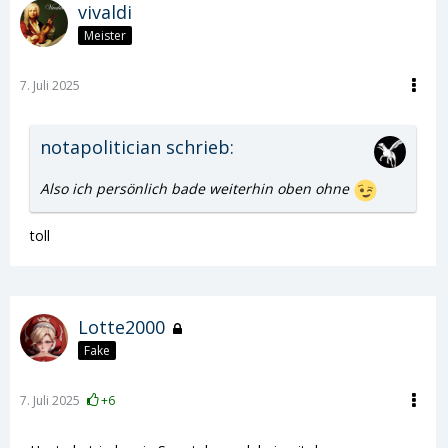
vivaldi
Meister
7. Juli 2025
notapolitician schrieb:
Also ich persönlich bade weiterhin oben ohne
toll
Lotte2000
Fake
7. Juli 2025
+6