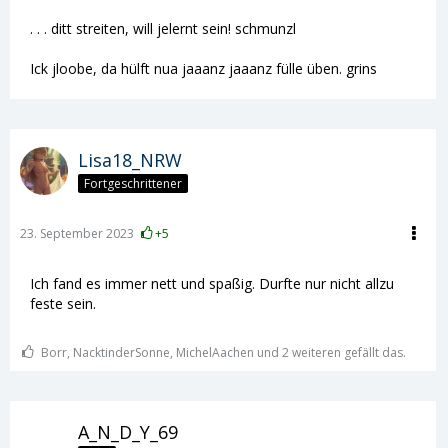
. . . ditt streiten, will jelernt sein! schmunzl
Ick jloobe, da hülft nua jaaanz jaaanz fülle üben. grins
Lisa18_NRW
Fortgeschrittener
23. September 2023
+5
Ich fand es immer nett und spaßig. Durfte nur nicht allzu
feste sein.
Borr, NacktinderSonne, MichelAachen und 2 weiteren gefällt das.
A_N_D_Y_69