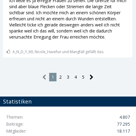
Ich liebe es ja erregte Frauen zu sehen. Die Grenze für mich
sind aber blaue Flecken oder Striemen die lange Zeit
sichtbar sind. Ich möchte mich an einem schönen Körper
erfreuen und nicht an einem durch Wunden entstellten.
Vielleicht ticke ich gerade deswegen anders weil ich nicht
spanke weil ich das will, sondern weil ich die dadurch
verursachte Erregung der Frau erreichen möchte.
A_N_D_Y_69, Nicole_Havefun und Mangfall gefällt das.
1
2
3
4
5
Statistiken
Themen
4.807
Beiträge
77.295
Mitglieder
18.117