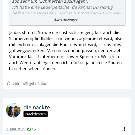
soo sehr um "Schmerzen zuzufügen".
Ich habe eine Lederpeitsche, da kannst Du richtig
heftig mit zuschlagen, und es tut trotzdem kaum weh,
aber dennoch bekommt man eine gewissen Zeit, sehr
Alles anzeigen
wohl rote Streifen, die auch schon mal beim
hinsetzen zu spüren sind.
Ja das stimmt. So wie die Lust sich steigert, fällt auch die
Schmerzempfindlichkeit und wenn vorgearbeitet wird, also
Aber der Akt als solches, also das führen der Peitsche,
mit leichtem schlagen die Haut erwärmt wird, ist das alles
ist eine Sache, es zu hören, wie das Leder auf die
gut wegzustecken. Man muss nur aufpassen, denn zuviel
Haut trifft, eine weitere Sache, und weil der/die
Vorarbeit lässt hinterher nur schwer Spuren zu. Wo ich ja
Deliquenten, ja vorher nicht genau wissen, wo und
auch Wert drauf lege, denn ich möchte ja auch die Spuren
wie es sie trifft, erschrecken sich schon, was dann
hinterher sehen können.
auch schon mal als "Aua " raus kommt, obwohl es
nicht wirklich weh tut.
patrim30 gefällt das.
Es geht auch um das Machtgefühl und die
Unterwerfung.
Das Thema ist viel komplexer als man manchmal
die.nackte
denkt.
Nacktfrosch
Auch wenn Du keinem Schmerzen zufügen möchtest,
ging mir ja Anfangs auch so, aber wenn Du aber
2. Juni 2025
+5
siehst und spürst, wie es dem Delinquenten gefällt,