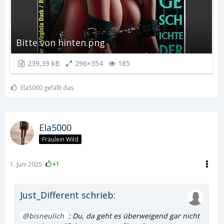
Bitte von hinten.png
239,39 kB
296×354
185
Ela5000 gefällt das.
Ela5000
Fräulein Wild
1. Juni 2025
+1
Just_Different schrieb:
bisneulich
: Du, da geht es überweigend gar nicht