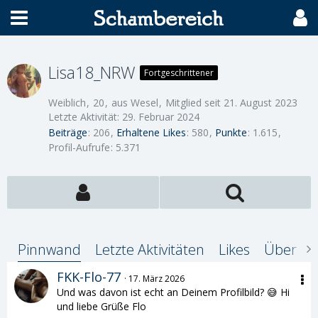
Lisa18_NRW
Fortgeschrittener
Weiblich
20
aus Wesel
Mitglied seit 21. August 2023
Letzte Aktivität:
29. Februar 2024
Beiträge
206
Erhaltene Likes
580
Punkte
1.615
Profil-Aufrufe
5.371
Pinnwand
Letzte Aktivitäten
Likes
Über mi
FKK-Flo-77
17. März 2026
Und was davon ist echt an Deinem Profilbild? 😅 Hi
und liebe Grüße Flo