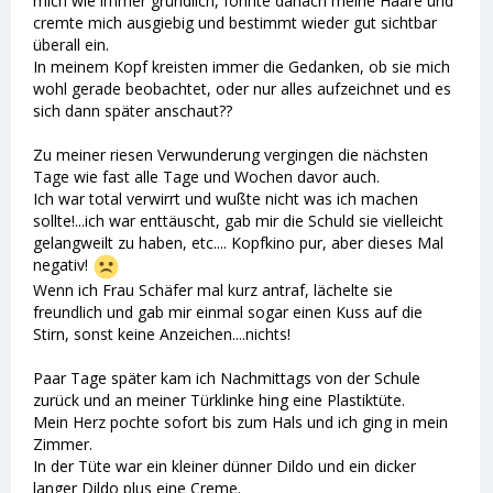
mich wie immer gründlich, föhnte danach meine Haare und
cremte mich ausgiebig und bestimmt wieder gut sichtbar
überall ein.
In meinem Kopf kreisten immer die Gedanken, ob sie mich
wohl gerade beobachtet, oder nur alles aufzeichnet und es
sich dann später anschaut??
Zu meiner riesen Verwunderung vergingen die nächsten
Tage wie fast alle Tage und Wochen davor auch.
Ich war total verwirrt und wußte nicht was ich machen
sollte!...ich war enttäuscht, gab mir die Schuld sie vielleicht
gelangweilt zu haben, etc.... Kopfkino pur, aber dieses Mal
negativ!
Wenn ich Frau Schäfer mal kurz antraf, lächelte sie
freundlich und gab mir einmal sogar einen Kuss auf die
Stirn, sonst keine Anzeichen....nichts!
Paar Tage später kam ich Nachmittags von der Schule
zurück und an meiner Türklinke hing eine Plastiktüte.
Mein Herz pochte sofort bis zum Hals und ich ging in mein
Zimmer.
In der Tüte war ein kleiner dünner Dildo und ein dicker
langer Dildo plus eine Creme.