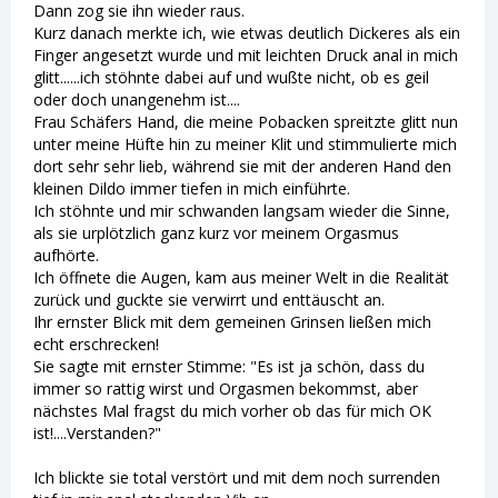
Dann zog sie ihn wieder raus.
Kurz danach merkte ich, wie etwas deutlich Dickeres als ein
Finger angesetzt wurde und mit leichten Druck anal in mich
glitt......ich stöhnte dabei auf und wußte nicht, ob es geil
oder doch unangenehm ist....
Frau Schäfers Hand, die meine Pobacken spreitzte glitt nun
unter meine Hüfte hin zu meiner Klit und stimmulierte mich
dort sehr sehr lieb, während sie mit der anderen Hand den
kleinen Dildo immer tiefen in mich einführte.
Ich stöhnte und mir schwanden langsam wieder die Sinne,
als sie urplötzlich ganz kurz vor meinem Orgasmus
aufhörte.
Ich öffnete die Augen, kam aus meiner Welt in die Realität
zurück und guckte sie verwirrt und enttäuscht an.
Ihr ernster Blick mit dem gemeinen Grinsen ließen mich
echt erschrecken!
Sie sagte mit ernster Stimme: "Es ist ja schön, dass du
immer so rattig wirst und Orgasmen bekommst, aber
nächstes Mal fragst du mich vorher ob das für mich OK
ist!....Verstanden?"
Ich blickte sie total verstört und mit dem noch surrenden