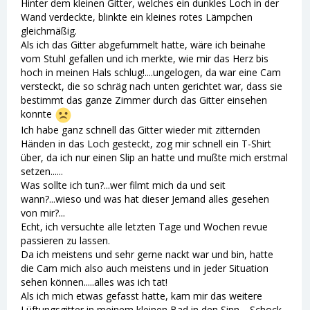
Hinter dem kleinen Gitter, welches ein dunkles Loch in der
Wand verdeckte, blinkte ein kleines rotes Lämpchen
gleichmäßig.
Als ich das Gitter abgefummelt hatte, wäre ich beinahe
vom Stuhl gefallen und ich merkte, wie mir das Herz bis
hoch in meinen Hals schlug!....ungelogen, da war eine Cam
versteckt, die so schräg nach unten gerichtet war, dass sie
bestimmt das ganze Zimmer durch das Gitter einsehen
konnte
Ich habe ganz schnell das Gitter wieder mit zitternden
Händen in das Loch gesteckt, zog mir schnell ein T-Shirt
über, da ich nur einen Slip an hatte und mußte mich erstmal
setzen......
Was sollte ich tun?...wer filmt mich da und seit
wann?...wieso und was hat dieser Jemand alles gesehen
von mir?...
Echt, ich versuchte alle letzten Tage und Wochen revue
passieren zu lassen.
Da ich meistens und sehr gerne nackt war und bin, hatte
die Cam mich also auch meistens und in jeder Situation
sehen können.....alles was ich tat!
Als ich mich etwas gefasst hatte, kam mir das weitere
Lüftungsgitter in meinem kleinen Bad in den Sinn.....Schock,