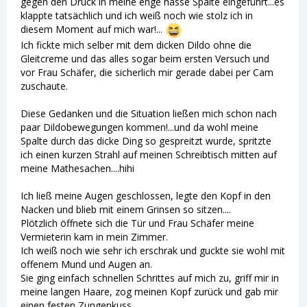
gegen den Druck in meine enge nasse Spalte eingeführt...es
klappte tatsächlich und ich weiß noch wie stolz ich in
diesem Moment auf mich war!...
Ich fickte mich selber mit dem dicken Dildo ohne die
Gleitcreme und das alles sogar beim ersten Versuch und
vor Frau Schäfer, die sicherlich mir gerade dabei per Cam
zuschaute.
Diese Gedanken und die Situation ließen mich schon nach
paar Dildobewegungen kommen!...und da wohl meine
Spalte durch das dicke Ding so gespreitzt wurde, spritzte
ich einen kurzen Strahl auf meinen Schreibtisch mitten auf
meine Mathesachen....hihi
Ich ließ meine Augen geschlossen, legte den Kopf in den
Nacken und blieb mit einem Grinsen so sitzen....
Plötzlich öffnete sich die Tür und Frau Schäfer meine
Vermieterin kam in mein Zimmer.
Ich weiß noch wie sehr ich erschrak und guckte sie wohl mit
offenem Mund und Augen an.
Sie ging einfach schnellen Schrittes auf mich zu, griff mir in
meine langen Haare, zog meinen Kopf zurück und gab mir
einen festen Zungenkuss.