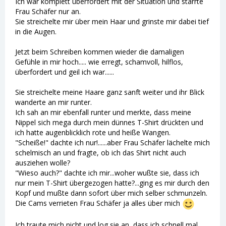
Ich war komplett überfordert mit der Situation und starrte
Frau Schäfer nur an.
Sie streichelte mir über mein Haar und grinste mir dabei tief
in die Augen.
Jetzt beim Schreiben kommen wieder die damaligen
Gefühle in mir hoch..... wie erregt, schamvoll, hilflos,
überfordert und geil ich war......
Sie streichelte meine Haare ganz sanft weiter und ihr Blick
wanderte an mir runter.
Ich sah an mir ebenfall runter und merkte, dass meine
Nippel sich mega durch mein dünnes T-Shirt drückten und
ich hatte augenblicklich rote und heiße Wangen.
"Scheiße!" dachte ich nur!......aber Frau Schäfer lächelte mich
schelmisch an und fragte, ob ich das Shirt nicht auch
ausziehen wolle?
"Wieso auch?" dachte ich mir...woher wußte sie, dass ich
nur mein T-Shirt übergezogen hatte?...ging es mir durch den
Kopf und mußte dann sofort über mich selber schmunzeln.
Die Cams verrieten Frau Schäfer ja alles über mich
Ich traute mich nicht und log sie an, dass ich schnell mal