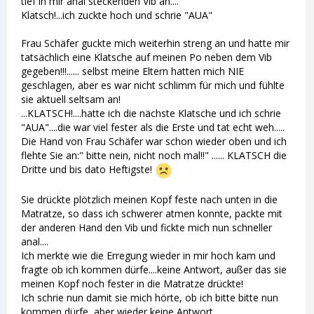
tief in mir anal steckenden Vib an....
Klatsch!...ich zuckte hoch und schrie "AUA"
Frau Schäfer guckte mich weiterhin streng an und hatte mir
tatsächlich eine Klatsche auf meinen Po neben dem Vib
gegeben!!!...... selbst meine Eltern hatten mich NIE
geschlagen, aber es war nicht schlimm für mich und fühlte
sie aktuell seltsam an!
...KLATSCH!....hatte ich die nächste Klatsche und ich schrie
"AUA"....die war viel fester als die Erste und tat echt weh.....
Die Hand von Frau Schäfer war schon wieder oben und ich
flehte Sie an:" bitte nein, nicht noch mal!!" ...... KLATSCH die
Dritte und bis dato Heftigste!
Sie drückte plötzlich meinen Kopf feste nach unten in die
Matratze, so dass ich schwerer atmen konnte, packte mit
der anderen Hand den Vib und fickte mich nun schneller
anal....
Ich merkte wie die Erregung wieder in mir hoch kam und
fragte ob ich kommen dürfe....keine Antwort, außer das sie
meinen Kopf noch fester in die Matratze drückte!
Ich schrie nun damit sie mich hörte, ob ich bitte bitte nun
kommen dürfe, aber wieder keine Antwort...