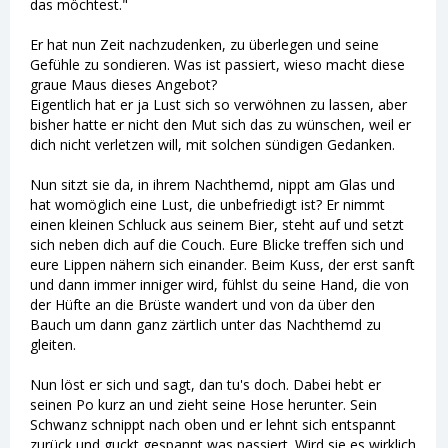
das möchtest."
Er hat nun Zeit nachzudenken, zu überlegen und seine
Gefühle zu sondieren. Was ist passiert, wieso macht diese
graue Maus dieses Angebot?
Eigentlich hat er ja Lust sich so verwöhnen zu lassen, aber
bisher hatte er nicht den Mut sich das zu wünschen, weil er
dich nicht verletzen will, mit solchen sündigen Gedanken.
Nun sitzt sie da, in ihrem Nachthemd, nippt am Glas und
hat womöglich eine Lust, die unbefriedigt ist? Er nimmt
einen kleinen Schluck aus seinem Bier, steht auf und setzt
sich neben dich auf die Couch. Eure Blicke treffen sich und
eure Lippen nähern sich einander. Beim Kuss, der erst sanft
und dann immer inniger wird, fühlst du seine Hand, die von
der Hüfte an die Brüste wandert und von da über den
Bauch um dann ganz zärtlich unter das Nachthemd zu
gleiten.
Nun löst er sich und sagt, dan tu's doch. Dabei hebt er
seinen Po kurz an und zieht seine Hose herunter. Sein
Schwanz schnippt nach oben und er lehnt sich entspannt
zurück und guckt gespannt was passiert. Wird sie es wirklich