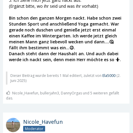
5. Ich ziehe mich jetzt ganz nackt aus.
(Ergänzt bitte, wo ihr seid und was ihr vorhabt)
Bin schon den ganzen Morgen nackt. Habe schon zwei
Stunden Sport und anschließend Yoga gemacht. War
gerade noch duschen und genieße jetzt erst einmal
einen Kaffee im Wintergarten. Ich werde jetzt gleich
meinen Mann ganz liebevoll wecken und dann....🤔
fällt ihm bestimmt was ein...😉.
Danach steht dann der Haushalt an. Und auch dabei
werde ich nackt sein, denn mein Herr möchte es so 🤷.
Dieser Beitrag wurde bereits 1 Mal editiert, zuletzt von
Ela5000
(
2.
Juni 2025
)
Nicole_Havefun, bullerjahn3, DannyOrgas und 5 weiteren gefällt
das.
Nicole_Havefun
Moderator