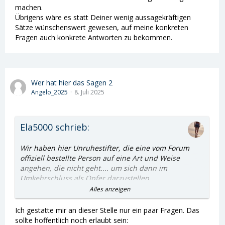
machen.
Übrigens wäre es statt Deiner wenig aussagekräftigen
Sätze wünschenswert gewesen, auf meine konkreten
Fragen auch konkrete Antworten zu bekommen.
Wer hat hier das Sagen 2
Angelo_2025
8. Juli 2025
Ela5000 schrieb:
Wir haben hier Unruhestifter, die eine vom Forum
offiziell bestellte Person auf eine Art und Weise
angehen, die nicht geht.... um sich dann im
Umkehrschluss als Opfer darzustellen.
Das geht einfach nicht... Punkt 😡
Alles anzeigen
Und an dieser Stelle, muss ich dann auch Kritik an
Ich gestatte mir an dieser Stelle nur ein paar Fragen. Das
Nicole üben... Du greifst nicht früh genug und auch
sollte hoffentlich noch erlaubt sein: