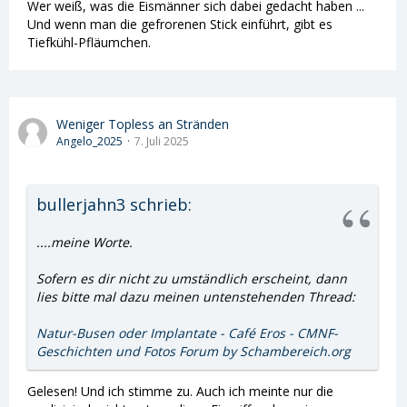
Wer weiß, was die Eismänner sich dabei gedacht haben ...
Und die Behandlung musste wieder unterbrochen
Und wenn man die gefrorenen Stick einführt, gibt es
werden. 😂😂. Es glich einem Geduldsspiel diesen
Tiefkühl-Pfläumchen.
kleinen fiesen Gummischlauch der aus meinem
Harnleiter in die Blase hing zu angeln. Es brauchte 5
versuche und reichlich Schweiß auf meiner Stirn, bis
das Mistding plus Endoskope mit einem heftigen
Weniger Topless an Stränden
Ziehen in meiner rechten Flanke durch den Penis
Angelo_2025
7. Juli 2025
gezogen wurde.
„ Ah da is ja der kleine Schlingel.“
Die beiden Frauen sahen aus als hätten sie gerade
1000 Punkte beim Tetris gewonnen🥇
bullerjahn3 schrieb:
„So geschafft das war’s!“
Hab dann noch ein Lob bekommen und wurde noch
....meine Worte.
fein säuberlich trocken gewischt.
Noch drei Tage wurde ich immer mit einem
Sofern es dir nicht zu umständlich erscheint, dann
ziehenden Schmerz beim Pinkeln an die illustre
lies bitte mal dazu meinen untenstehenden Thread:
Runde erinnert.
„Autsch!“
Natur-Busen oder Implantate - Café Eros - CMNF-
Geschichten und Fotos Forum by Schambereich.org
Gelesen! Und ich stimme zu. Auch ich meinte nur die