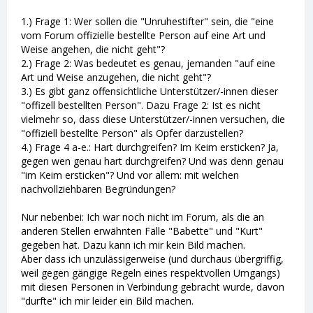
nicht hart genug durch. Sorry, aber das würde vieles
im Keim ersticken.
1.) Frage 1: Wer sollen die "Unruhestifter" sein, die "eine
vom Forum offizielle bestellte Person auf eine Art und
An die Unruhestifter... was bildet ihr euch eigentlich
Weise angehen, die nicht geht"?
ein und was meint ihr, wer ihr seid??? Habt ihr im
2.) Frage 2: Was bedeutet es genau, jemanden "auf eine
realen Leben nichts zu melden??? Oder warum macht
Art und Weise anzugehen, die nicht geht"?
ihr hier den lauten???
3.) Es gibt ganz offensichtliche Unterstützer/-innen dieser
Wenn euch das hier nicht gefällt...🤷 es steht euch
"offizell bestellten Person". Dazu Frage 2: Ist es nicht
frei, das Forum zu verlassen.
vielmehr so, dass diese Unterstützer/-innen versuchen, die
Und ich sage euch noch eins... Wo anders wäre das
"offiziell bestellte Person" als Opfer darzustellen?
im Keim erstickt worden oder ihr wärt raus geflogen.
4.) Frage 4 a-e.: Hart durchgreifen? Im Keim ersticken? Ja,
So einfach ist das!!!
gegen wen genau hart durchgreifen? Und was denn genau
"im Keim ersticken"? Und vor allem: mit welchen
(...)
nachvollziehbaren Begründungen?
🤔 Wie war das noch gleich... Gib dem Menschen
Nur nebenbei: Ich war noch nicht im Forum, als die an
Macht und du erkennst seinen wahren Charakter...
anderen Stellen erwähnten Fälle "Babette" und "Kurt"
gegeben hat. Dazu kann ich mir kein Bild machen.
In diesem Sinne
Aber dass ich unzulässigerweise (und durchaus übergriffig,
Ela
weil gegen gängige Regeln eines respektvollen Umgangs)
mit diesen Personen in Verbindung gebracht wurde, davon
"durfte" ich mir leider ein Bild machen.