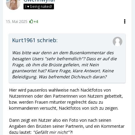
und in seinen weiteren Ausführungen sogar noch
I ♥ being naked!
legitimiert. Danach ist die weitere Diskussion, wieder
einmal, auf einer ein politischen Ebene versackt.
15. Mai 2025
+4
Und genau hieraus ist meine Anmerkung entstanden
ob ich mich überhaupt im richtigen Forum befinde.
Kurt1961 schrieb:
Was bitte war denn an dem Busenkommentar des
besagten Users "sehr befremdlich"? Dass er auf die
Frage, ob ihm die Brüste gefielen, mit Nein
geantwortet hat? Klare Frage, klare Antwort. Keine
Beleidigung. Was befremdet Dich/euch daran?
Hier wird pausenlos wahlweise nach Nacktfotos von
Nutzerinnen oder den Partnerinnen von Nutzern gebettelt,
bzw. werden Frauen mitunter regelrecht dazu zu
kommandieren versucht, Nacktfotos von sich zu zeigen.
Dann zeigt ein Nutzer also ein Foto von nach seinen
Angaben den Brüsten seiner Partnerin, und ein Kommentar
dazu lautet:
"Gefällt mir nicht"
?!