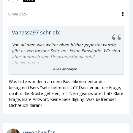
15. Mai 2025
Vanessa97 schrieb:
Von all dem was weiter oben bisher gepostet wurde,
gibt es von meiner Seite aus keine Einwände. Wir sind
aber dennoch vom Ursprungsthema total
abgekommen.
Alles anzeigen
Auslöser war, dass ein User wegen einem Busenfoto
sehr befremdlich kommentiert hatte. Dieser User ist
Was bitte war denn an dem Busenkommentar des
mir schon öfters mit seinen sehr fragwürdigen
besagten Users "sehr befremdlich"? Dass er auf die Frage,
Kurzkommentaren aufgefallen. Und dieses dürfte
ob ihm die Brüste gefielen, mit Nein geantwortet hat? Klare
auch der Moderatorin nicht entgangen sein.
Frage, klare Antwort. Keine Beleidigung. Was befremdet
Dich/euch daran?
Doch zurück zum Thema. Alle User waren sich einig in
der Frage darüber, dass der sehr befremdliche
Kommentar ein echtes NoGo ist. Nur ein User hatte
dieses Thema auf eine rein politische Ebene geswitcht
Gwenhwyfar