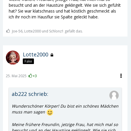
beobachten könntet?
besucht und an der Haustüre geklingelt. Wie sie sich gefühlt
hat? Sie war klatschnass und hat köstlich geschmeckt als
ich ihr noch im Hausflur sie Spalte geleckt habe.
Joe-56, Lotte2000 und Schlonz1 gefällt das.
Lotte2000
Fake
25. Mai 2025
+3
ab222 schrieb:
Wunderschöner Körper! Du bist ein schönes Mädchen
muss man sagen
Meine frühere Freundin, jetzige Frau, hat mich mal so
besucht und an der Haustüre geklingelt. Wie sie sich