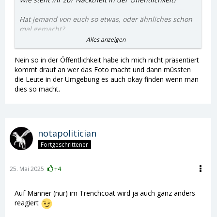
Hat jemand von euch so etwas, oder ähnliches schon
mal gemacht?
Alles anzeigen
Würdet ihr so etwas gerne einmal machen?
Nein so in der Öffentlichkeit habe ich mich nicht präsentiert
Wie fühlt ihr dabei?
kommt drauf an wer das Foto macht und dann müssten
die Leute in der Umgebung es auch okay finden wenn man
Was würdet ihr tun, wenn ihr so eine Situation
dies so macht.
beobachten könntet?
notapolitician
Fortgeschrittener
25. Mai 2025
+4
Auf Männer (nur) im Trenchcoat wird ja auch ganz anders
reagiert