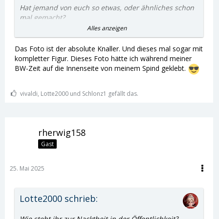
Hat jemand von euch so etwas, oder ähnliches schon
mal gemacht?
Alles anzeigen
Würdet ihr so etwas gerne einmal machen?
Das Foto ist der absolute Knaller. Und dieses mal sogar mit
Wie fühlt ihr dabei?
kompletter Figur. Dieses Foto hätte ich während meiner
BW-Zeit auf die Innenseite von meinem Spind geklebt.
Was würdet ihr tun, wenn ihr so eine Situation
beobachten könntet?
vivaldi, Lotte2000 und Schlonz1 gefällt das.
rherwig158
Gast
25. Mai 2025
Lotte2000 schrieb:
Wie steht ihr zur Nacktheit in der Öffentlichkeit?