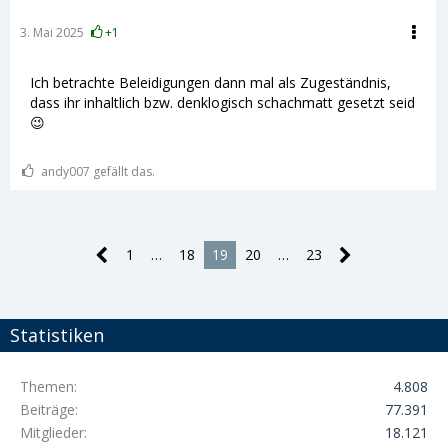
gleichgültig.
3. Mai 2025
+1
Ich betrachte Beleidigungen dann mal als Zugeständnis,
dass ihr inhaltlich bzw. denklogisch schachmatt gesetzt seid
😉
andy007 gefällt das.
1
…
18
19
20
…
23
Statistiken
Themen
4.808
Beiträge
77.391
Mitglieder
18.121