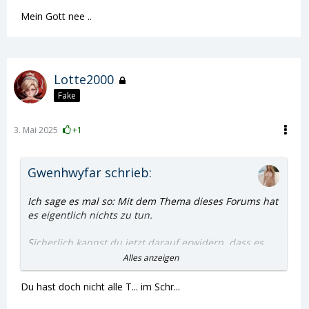
Mein Gott nee ..
Lotte2000
Fake
3. Mai 2025
+1
Gwenhwyfar schrieb:
Ich sage es mal so: Mit dem Thema dieses Forums hat
es eigentlich nichts zu tun.
Sicherlich kannst du jetzt darauf erwidern, dass es
doch sein könnte bzw. von euch so gemeint sei, dass
Alles anzeigen
die Frau beim Analverkehr eben vollständig entkleidet
ist, der Mann aber immer noch ein T-Shirt, Socken o.
Du hast doch nicht alle T... im Schr...
ä. anhat, sodass es zugleich auch eine
"Situation