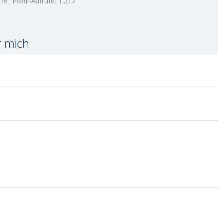
16
Profil-Aufrufe
1.217
r mich